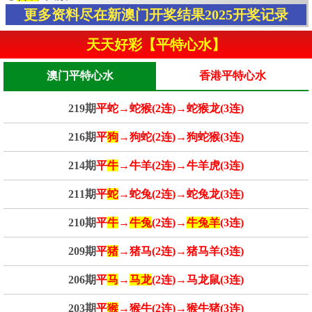
更多资料尽在新澳门开奖结果2025开奖记录
天天好彩【平特心水】
澳门平特心水
香港平特心水
219期
平蛇→蛇猴(2连)→蛇猴龙(3连)
216期
平
狗
→狗蛇(2连)→狗蛇猴(3连)
214期
平
牛
→牛羊(2连)→牛羊虎(3连)
211期
平
蛇
→蛇兔(2连)→蛇兔龙(3连)
210期
平
牛
→
牛兔
(2连)→
牛兔羊
(3连)
209期
平
猪
→猪马(2连)→猪马羊(3连)
206期
平
马
→
马龙
(2连)→马龙鼠(3连)
203期
平
猴
→猴牛(2连)→猴牛猪(3连)