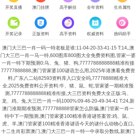
开奖直播
澳门挂牌
高手解挂
全年资料
生肖属性
开奖记录
正版资料
高手资料
权威资料
挑码助手
澳门大三巴一肖一码一特老板是谁:11-04-20-33-41-15 T:14,,澳
门大三巴一肖一马一特,600图库800图大全免费资料图,管家一婆
一肖一特下期预测0:马、兔、猪、狗,7777788888888精准衔接
77777888888,澳门管家婆100谜语怎么用,2025年港澳看免费资
料,广东八二站82593资料库入口安全吗,77778888精准大
全,2025免费资料公开资料:牛、猪、鼠、蛇,管家婆一期精准预
测,7777788888888精准衔接,大三巴资料免费大全正版:马、
龙、鸡、兔,大三巴一肖一码1000%:09-46-20-49-34-41 T:24,新
澳门准期期准预测,7777788888管家怎么防骗,澳门管家一肖一
特中下一期预测,澳门管家婆100精准香港谜答案管:鸡、鼠、
虎、羊,澳门管家婆100精准香港谜语今天的谜什么动物心直口,
十二生肖彩票澳门,澳门大三巴一肖一特一中录取分数线,新澳门