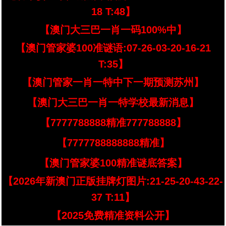
18 T:48】
【澳门大三巴一肖一码100%中】
【澳门管家婆100准谜语:07-26-03-20-16-21
T:35】
【澳门管家一肖一特中下一期预测苏州】
【澳门大三巴一肖一特学校最新消息】
【7777788888精准777788888】
【7777788888888精准】
【澳门管家婆100精准谜底答案】
【2026年新澳门正版挂牌灯图片:21-25-20-43-22-
37 T:11】
【2025免费精准资料公开】