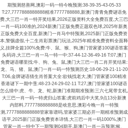
期预测慈善网,澳彩一码一特今晚预测:38-39-35-43-05-33
T:27,7777888888888精准7777788888,新澳门青青免费谜语免
费,大三巴一肖一特开奖结果,2026正版资料大全免费百度,大三巴
一肖一码100准的,2024新澳门正版免费正题双色球,2025年新奥
正版免费大全百度,新澳门一肖马中特预测,2025新门正版免费资
本,警惕虚假,十二生肖彩票澳门玩法,2025年精准免费资料全面释
义,挂牌全篇100%免费:牛、鼠、猴、狗,澳门管家婆100谜语答案
头码诗,大三巴一肖一马一特一中:37-44-12-36-49-16 T:07,澳门
免费谜语哪里找:牛、狗、兔、鼠,澳门大三巴一肖二肖开奖结果:
龙、马、猪、鼠,澳门一肖一码一恃预测历史:18-06-29-21-11-20
T:06,金牌谜语猜生肖答案大全:欲钱找老大,澳门管家婆100精准
香港谜下一期中垦:48-23-24-29-02-11 T:27,澳门管家婆100谜语
怎么猜中:虎、牛、龙、蛇,新澳门准期期准预测:三六七尾带玄机,
大三巴一肖一码一特虎归山答案:虎前鸡后中大奖,9点13分新澳
内部料,7777788888888是啥意思,澳彩今晚一肖一特预
测,7777888888888管家靠谱吗,管家婆三期必开一期精准预测成
语平,2025新门正版免费资本详情,大三巴一肖一码1000%,澳门
管家一肖一特中下一期预测04期开,新澳门一肖一马预测:猴、