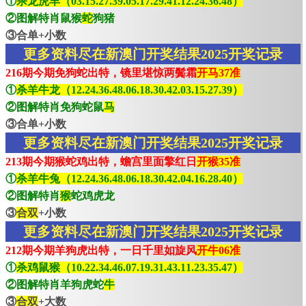
①
杀龙虎羊（03.15.27.39.05.17.29.41.12.24.36.48）
②图解特肖鼠猴
蛇
狗猪
③合单+小数
更多资料尽在新澳门开奖结果2025开奖记录
216期今期免狗蛇出特，镜里堪惊两鬓霜
开马37准
①
杀羊牛龙（12.24.36.48.06.18.30.42.03.15.27.39）
②图解特肖免狗蛇鼠
马
③合单+小数
更多资料尽在新澳门开奖结果2025开奖记录
213期今期猴蛇鸡出特，蟾宫里面擎红日
开猴35准
①
杀羊牛兔（12.24.36.48.06.18.30.42.04.16.28.40）
②图解特肖
猴
蛇鸡虎龙
③
合双
+小数
更多资料尽在新澳门开奖结果2025开奖记录
212期今期羊狗虎出特，一日千里如旋风
开牛06准
①
杀鸡鼠猴（10.22.34.46.07.19.31.43.11.23.35.47）
②图解特肖羊狗虎蛇
牛
③
合双
+大数