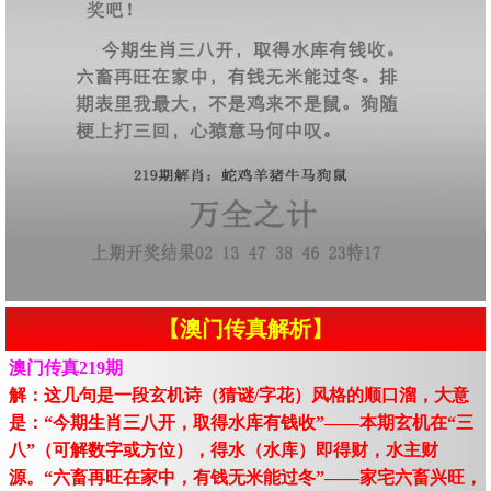
【澳门传真解析】
澳门传真219期
解：这几句是一段玄机诗（猜谜/字花）风格的顺口溜，大意
是：“今期生肖三八开，取得水库有钱收”——本期玄机在“三
八”（可解数字或方位），得水（水库）即得财，水主财
源。“六畜再旺在家中，有钱无米能过冬”——家宅六畜兴旺，