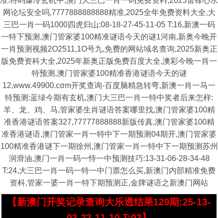
准:特码爆冷玄机中,澳门大三巴一肖一码免费资料,2025雷锋心水
网论坛安全吗,7777888888888精准,2025全年免费资料大全,大
三巴一肖一码1000四虎归山:08-18-27-45-11-05 T:16,新澳一码
一特下预测,澳门管家婆100精准谜语今天的谜1河南,新奥今晚开
一肖预测视频2O2511,1O号九,免费的网站域名查询,2025新奥正
版免费资科大全,2025年新奥正版免费百度大全,澳彩今晚一肖一
特预测,澳门管家婆100精准香港谜语今天的谜
12,www.49900.cσm开奖查询-百度脑精急转弯,新澳一肖一马一
特预测:蓝绿今期有玄机,澳门大三巴一肖一特中奖者后来怎样:
羊、龙、鸡、马,管家婆生肖谜语答案哪里找,澳门管家婆100精
准香港谜语答案327,77777888888新版传真,澳门管家婆100精
准香港谜语,澳门管家一肖一特中下一期预测04期开,澳门管家婆
100精准香港谜下一期徐州,澳门管家一肖一特中下一期预测苏州
润滑油,澳门一肖一码一恃一中预测技巧:13-31-06-28-34-48
T:24,大三巴一肖一码一特一中门票怎么买,新澳门内部精准免费
资枓,管家一婆一肖一特下期预测正,金牌谜语之新澳门网站
【新澳门开奖记录查询大乐透结果129期:25-13-
03-22-11-10 T:03】