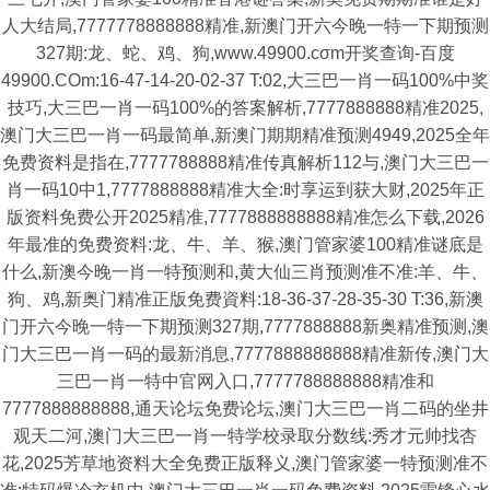
人大结局,7777778888888精准,新澳门开六今晚一特一下期预测
327期:龙、蛇、鸡、狗,www.49900.cσm开奖查询-百度
49900.COm:16-47-14-20-02-37 T:02,大三巴一肖一码100%中奖
技巧,大三巴一肖一码100%的答案解析,7777888888精准2025,
澳门大三巴一肖一码最简单,新澳门期期精准预测4949,2025全年
免费资料是指在,7777788888精准传真解析112与,澳门大三巴一
肖一码10中1,7777888888精准大全:时享运到获大财,2025年正
版资料免费公开2025精准,7777888888888精准怎么下载,2026
年最准的免费资料:龙、牛、羊、猴,澳门管家婆100精准谜底是
什么,新澳今晚一肖一特预测和,黄大仙三肖预测准不准:羊、牛、
狗、鸡,新奥门精准正版免费資料:18-36-37-28-35-30 T:36,新澳
门开六今晚一特一下期预测327期,7777888888新奥精准预测,澳
门大三巴一肖一码的最新消息,7777888888888精准新传,澳门大
三巴一肖一特中官网入口,7777788888888精准和
7777888888888,通天论坛免费论坛,澳门大三巴一肖二码的坐井
观天二河,澳门大三巴一肖一特学校录取分数线:秀才元帅找杏
花,2025芳草地资料大全免费正版释义,澳门管家婆一特预测准不