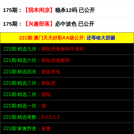
175期：
【我本闲凉】
稳杀12码 已公开
175期：
【兴趣部落】
必中波色 已公开
221期:澳门天天好彩AA级公开;
还等啥大胆砸
221期:精选九肖：
猪鼠虎兔猴狗牛龙蛇
221期:精选六肖：
猪鼠虎兔猴狗
221期:精选四肖：
猪鼠虎兔
221期:精选三肖：
猪鼠虎
221期:精选二肖：
猪鼠
221期:精选一肖：
猪
221期:精选尾数：
8.2.5.1.3
221期:家禽野兽：
家禽