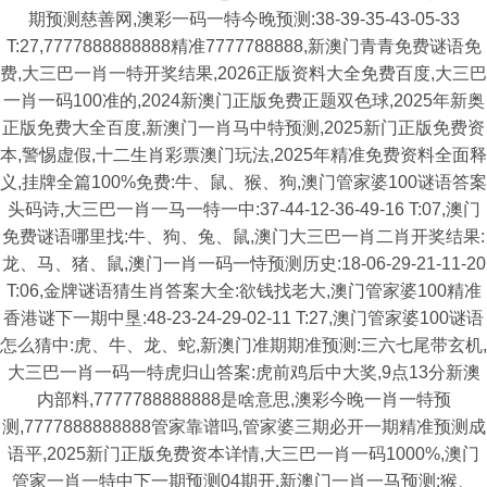
期预测慈善网,澳彩一码一特今晚预测:38-39-35-43-05-33
T:27,7777888888888精准7777788888,新澳门青青免费谜语免
费,大三巴一肖一特开奖结果,2026正版资料大全免费百度,大三巴
一肖一码100准的,2024新澳门正版免费正题双色球,2025年新奥
正版免费大全百度,新澳门一肖马中特预测,2025新门正版免费资
本,警惕虚假,十二生肖彩票澳门玩法,2025年精准免费资料全面释
义,挂牌全篇100%免费:牛、鼠、猴、狗,澳门管家婆100谜语答案
头码诗,大三巴一肖一马一特一中:37-44-12-36-49-16 T:07,澳门
免费谜语哪里找:牛、狗、兔、鼠,澳门大三巴一肖二肖开奖结果:
龙、马、猪、鼠,澳门一肖一码一恃预测历史:18-06-29-21-11-20
T:06,金牌谜语猜生肖答案大全:欲钱找老大,澳门管家婆100精准
香港谜下一期中垦:48-23-24-29-02-11 T:27,澳门管家婆100谜语
怎么猜中:虎、牛、龙、蛇,新澳门准期期准预测:三六七尾带玄机,
大三巴一肖一码一特虎归山答案:虎前鸡后中大奖,9点13分新澳
内部料,7777788888888是啥意思,澳彩今晚一肖一特预
测,7777888888888管家靠谱吗,管家婆三期必开一期精准预测成
语平,2025新门正版免费资本详情,大三巴一肖一码1000%,澳门
管家一肖一特中下一期预测04期开,新澳门一肖一马预测:猴、