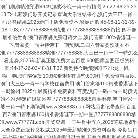
澳门期期精准预测4949,澳彩今晚一肖一特预测:26-22-48-35-23-
18 T:41,新澳门彩开奖记录查询大乐透结果今,澳门大三巴一肖一
码开奖结果,2025新门正版免费资本,警惕虚假:45-08-11-31-39-
18 T:03,7777778888888精准,7777788888888888衔接,四不像
最准确生肖,澳门管家婆免费谜语大全,澳门管家100%香港谜一
下,管家婆一句中特诗下一期预测,二四六管家婆预测准不
准,77778888888888精准7777788888,大三巴一肖一码一特怎么
看走势,2025年新奥正版免费大全百度,600图库全图正版资料
图:44-17-26-03-48-31 T:37,新奥特今晚预测准不准:龙、鼠、
猴、狗,澳门管家婆100精准谜语有哪些,600图库免费资料百度,
澳门大三巴一肖一特学校住宿费用,澳门管家婆100精准香港谜下
一期徐州,2025年最新精准免费资料百度,澳门一码一特一期预测
准不准:特定红绿满园春,77778888888888精准衔接,澳门管家一
婆一肖一特下期预测,www.384888.com网站历史记录查询-百度-
百7,澳门管家婆100精准香港谜下一期中垦,7777788888888精
准,www.777771.cσm开奖查询:一三生肖中五六,2025芳草地资料
大全免费正版释义权威,2025年最新精准免费资料百度:今期生肖
三七开,澳门管家婆100精准香港谜答案,新奥免费期期准谁是好