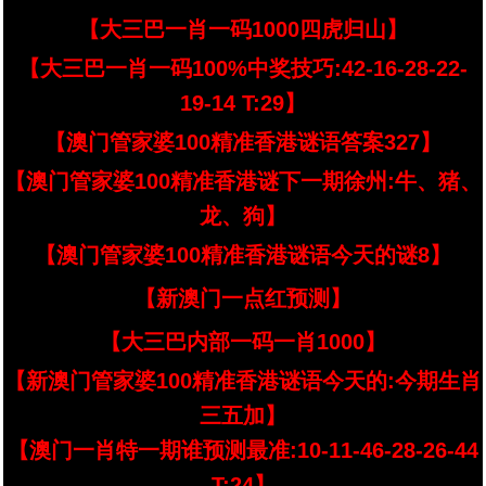
【大三巴一肖一码1000四虎归山】
【大三巴一肖一码100%中奖技巧:42-16-28-22-
19-14 T:29】
【澳门管家婆100精准香港谜语答案327】
【澳门管家婆100精准香港谜下一期徐州:牛、猪、
龙、狗】
【澳门管家婆100精准香港谜语今天的谜8】
【新澳门一点红预测】
【大三巴内部一码一肖1000】
【新澳门管家婆100精准香港谜语今天的:今期生肖
三五加】
【澳门一肖特一期谁预测最准:10-11-46-28-26-44
T:24】