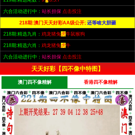
六合活动进行中：
站长担保
点击投注
218期:澳门天天好彩AA级公开;
还等啥大胆砸
218期:精选九肖：
鸡龙猪兔
虎
牛鼠猴狗
218期:精选六肖：
鸡龙猪兔
虎
牛
六合活动进行中：
站长担保
点击投注
天天好彩【四不像中特图】
澳门四不像精解
香港四不像精解