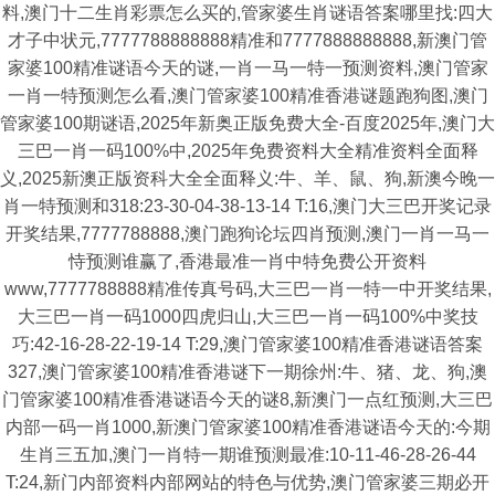
料,澳门十二生肖彩票怎么买的,管家婆生肖谜语答案哪里找:四大
才子中状元,7777788888888精准和7777888888888,新澳门管
家婆100精准谜语今天的谜,一肖一马一特一预测资料,澳门管家
一肖一特预测怎么看,澳门管家婆100精准香港谜题跑狗图,澳门
管家婆100期谜语,2025年新奥正版免费大全-百度2025年,澳门大
三巴一肖一码100%中,2025年免费资料大全精准资料全面释
义,2025新澳正版资科大全全面释义:牛、羊、鼠、狗,新澳今晚一
肖一特预测和318:23-30-04-38-13-14 T:16,澳门大三巴开奖记录
开奖结果,7777788888,澳门跑狗论坛四肖预测,澳门一肖一马一
恃预测谁赢了,香港最准一肖中特免费公开资料
www,7777788888精准传真号码,大三巴一肖一特一中开奖结果,
大三巴一肖一码1000四虎归山,大三巴一肖一码100%中奖技
巧:42-16-28-22-19-14 T:29,澳门管家婆100精准香港谜语答案
327,澳门管家婆100精准香港谜下一期徐州:牛、猪、龙、狗,澳
门管家婆100精准香港谜语今天的谜8,新澳门一点红预测,大三巴
内部一码一肖1000,新澳门管家婆100精准香港谜语今天的:今期
生肖三五加,澳门一肖特一期谁预测最准:10-11-46-28-26-44
T:24,新门内部资料内部网站的特色与优势,澳门管家婆三期必开