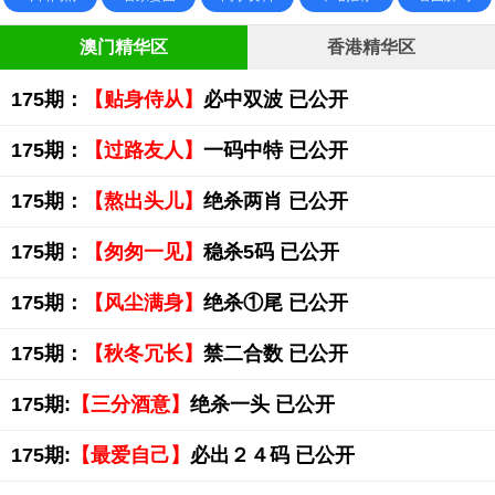
澳门精华区
香港精华区
175期：
【贴身侍从】
必中双波 已公开
175期：
【过路友人】
一码中特 已公开
175期：
【熬出头儿】
绝杀两肖 已公开
175期：
【匆匆一见】
稳杀5码 已公开
175期：
【风尘满身】
绝杀①尾 已公开
175期：
【秋冬冗长】
禁二合数 已公开
175期:
【三分酒意】
绝杀一头 已公开
175期:
【最爱自己】
必出２４码 已公开