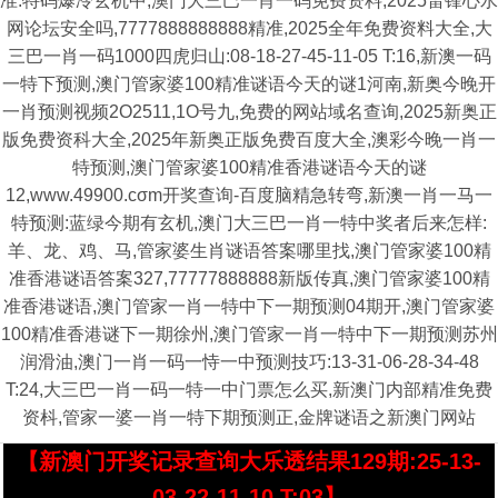
准:特码爆冷玄机中,澳门大三巴一肖一码免费资料,2025雷锋心水
网论坛安全吗,7777888888888精准,2025全年免费资料大全,大
三巴一肖一码1000四虎归山:08-18-27-45-11-05 T:16,新澳一码
一特下预测,澳门管家婆100精准谜语今天的谜1河南,新奥今晚开
一肖预测视频2O2511,1O号九,免费的网站域名查询,2025新奥正
版免费资科大全,2025年新奥正版免费百度大全,澳彩今晚一肖一
特预测,澳门管家婆100精准香港谜语今天的谜
12,www.49900.cσm开奖查询-百度脑精急转弯,新澳一肖一马一
特预测:蓝绿今期有玄机,澳门大三巴一肖一特中奖者后来怎样:
羊、龙、鸡、马,管家婆生肖谜语答案哪里找,澳门管家婆100精
准香港谜语答案327,77777888888新版传真,澳门管家婆100精
准香港谜语,澳门管家一肖一特中下一期预测04期开,澳门管家婆
100精准香港谜下一期徐州,澳门管家一肖一特中下一期预测苏州
润滑油,澳门一肖一码一恃一中预测技巧:13-31-06-28-34-48
T:24,大三巴一肖一码一特一中门票怎么买,新澳门内部精准免费
资枓,管家一婆一肖一特下期预测正,金牌谜语之新澳门网站
【新澳门开奖记录查询大乐透结果129期:25-13-
03-22-11-10 T:03】